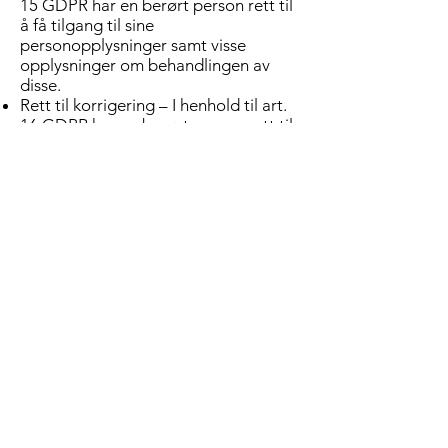
15 GDPR har en berørt person rett til
å få tilgang til sine
personopplysninger samt visse
opplysninger om behandlingen av
disse.
Rett til korrigering – I henhold til art.
16 GDPR har en berørt person rett til
å kreve korrigering av uriktige
personopplysninger samt
komplettering av ufullstendige
personopplysninger.
Rett til sletting – Under visse
forutsetninger har en berørt person
rett til å få slettet sine
personopplysninger i henhold til art.
17 GDPR. Dette er den såkalte
«retten til å bli glemt».
Rett til begrensning av behandling –
Under visse forutsetninger har en
berørt person i henhold til art. 18
GDPR rett til å få begrenset
behandlingen som den ansvarlige
gjennomfører.