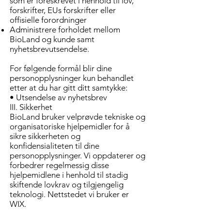
som er foreskrevet i henhold til lov,
forskrifter, EUs forskrifter eller
offisielle forordninger
Administrere forholdet mellom
BioLand og kunde samt
nyhetsbrevutsendelse.
For følgende formål blir dine
personopplysninger kun behandlet
etter at du har gitt ditt samtykke:
• Utsendelse av nyhetsbrev
III. Sikkerhet
BioLand bruker velprøvde tekniske og
organisatoriske hjelpemidler for å
sikre sikkerheten og
konfidensialiteten til dine
personopplysninger. Vi oppdaterer og
forbedrer regelmessig disse
hjelpemidlene i henhold til stadig
skiftende lovkrav og tilgjengelig
teknologi. Nettstedet vi bruker er
WIX.